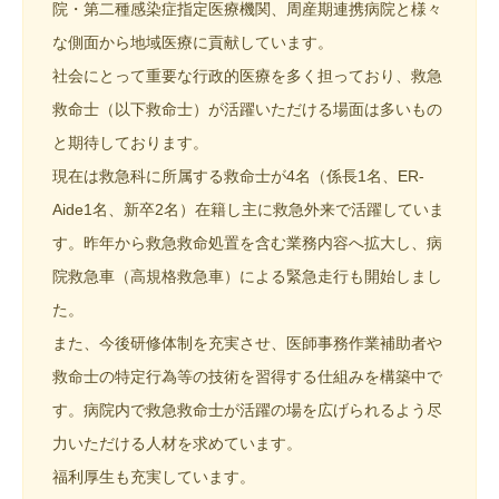
院・第二種感染症指定医療機関、周産期連携病院と様々
な側面から地域医療に貢献しています。
社会にとって重要な行政的医療を多く担っており、救急
救命士（以下救命士）が活躍いただける場面は多いもの
と期待しております。
現在は救急科に所属する救命士が4名（係長1名、ER-
Aide1名、新卒2名）在籍し主に救急外来で活躍していま
す。昨年から救急救命処置を含む業務内容へ拡大し、病
院救急車（高規格救急車）による緊急走行も開始しまし
た。
また、今後研修体制を充実させ、医師事務作業補助者や
救命士の特定行為等の技術を習得する仕組みを構築中で
す。病院内で救急救命士が活躍の場を広げられるよう尽
力いただける人材を求めています。
福利厚生も充実しています。