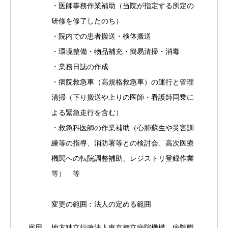
・医師事務作業補助（当院が指定する所定の
研修を修了したのち）
・院内での患者搬送・検体搬送
・環境整備・物品補充・簡易清掃・消毒
・業務日誌の作成
・病院救急車（高規格救急車）の運行と管理
清掃（下り搬送や上りの医師・看護師同乗に
よる緊急走行を含む）
・救急科医師の作業補助（心肺蘇生や災害訓
練等の指導、消防署等との検討会、高次医療
機関への転院調整補助、レジストリ登録作業
等） 等
変更の範囲：法人の定める範囲
雇用
地方独立行政法人東京都立病院機構 病院職