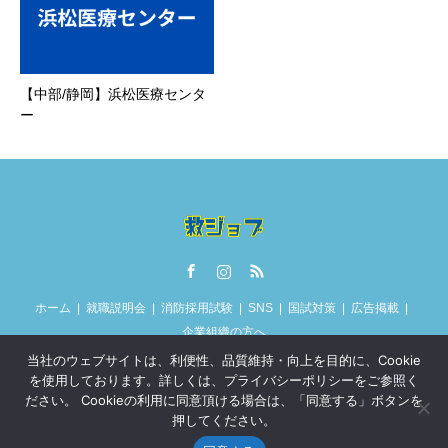
【中部/静岡】浜松医療センタ
ー
Facebook
Instagram
RSS
ホーム
就職説明会
消防採用試験
SNS
国試対策
広告掲載
企業組織の方へ
当社のウェブサイトは、利便性、品質維持・向上を目的に、Cookie
を使用しております。詳しくは、プライバシーポリシーをご参照く
ださい。 Cookieの利用に同意頂ける場合は、「同意する」ボタンを
©
救ジョブ｜救急救命士 就職 転職 求人 採用
. All Rights Reserved.
押してください。