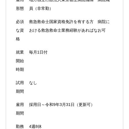
形態
員（非常勤）
必須
救急救命士国家資格免許を有する方 病院に
な資
おける救急救命士業務経験があればなお可
格
就業
毎月1日付
開始
時期
試用
なし
期間
雇用
採用日～令和9年3月31日（更新可）
期間
勤務
4週8休