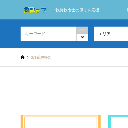
救急救命士の働くを応援
and
エリア
or
就職説明会