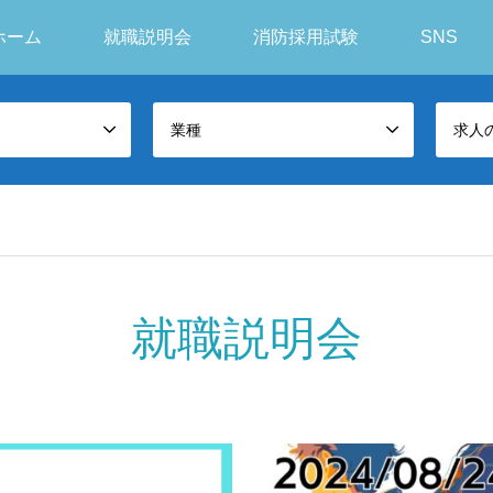
ホーム
就職説明会
消防採用試験
SNS
業種
求人
就職説明会